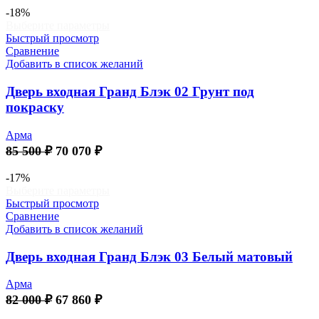
составляла
62
-18%
Этот
Выберите параметры
74
530 ₽.
товар
Быстрый просмотр
500 ₽.
имеет
Сравнение
несколько
Добавить в список желаний
вариаций.
Опции
Дверь входная Гранд Блэк 02 Грунт под
можно
покраску
выбрать
на
Арма
странице
Первоначальная
Текущая
85 500
₽
70 070
₽
товара.
цена
цена:
составляла
70
-17%
Этот
Выберите параметры
85
070 ₽.
товар
Быстрый просмотр
500 ₽.
имеет
Сравнение
несколько
Добавить в список желаний
вариаций.
Опции
Дверь входная Гранд Блэк 03 Белый матовый
можно
выбрать
Арма
на
Первоначальная
Текущая
82 000
₽
67 860
₽
странице
цена
цена:
товара.