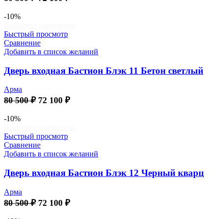
странице
цена
цена:
товара.
составляла
72
-10%
Этот
Выберите параметры
80
100 ₽.
товар
Быстрый просмотр
500 ₽.
имеет
Сравнение
несколько
Добавить в список желаний
вариаций.
Опции
Дверь входная Бастион Блэк 11 Бетон светлый
можно
выбрать
Арма
на
Первоначальная
Текущая
80 500
₽
72 100
₽
странице
цена
цена:
товара.
составляла
72
-10%
Этот
Выберите параметры
80
100 ₽.
товар
Быстрый просмотр
500 ₽.
имеет
Сравнение
несколько
Добавить в список желаний
вариаций.
Опции
Дверь входная Бастион Блэк 12 Черный кварц
можно
выбрать
Арма
на
Первоначальная
Текущая
80 500
₽
72 100
₽
странице
цена
цена:
товара.