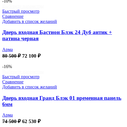
составляла
76
-10%
Этот
Выберите параметры
86
720 ₽.
товар
Быстрый просмотр
000 ₽.
имеет
Сравнение
несколько
Добавить в список желаний
вариаций.
Опции
Дверь входная Бастион Блэк 24 Дуб антик +
можно
патина черная
выбрать
на
Арма
странице
Первоначальная
Текущая
80 500
₽
72 100
₽
товара.
цена
цена:
составляла
72
-16%
Этот
Выберите параметры
80
100 ₽.
товар
Быстрый просмотр
500 ₽.
имеет
Сравнение
несколько
Добавить в список желаний
вариаций.
Опции
Дверь входная Гранд Блэк 01 временная панель
можно
6мм
выбрать
на
Арма
странице
Первоначальная
Текущая
74 500
₽
62 530
₽
товара.
цена
цена: