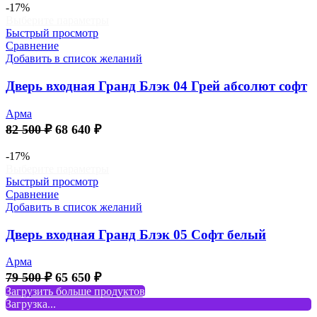
составляла
67
-17%
Этот
Выберите параметры
82
860 ₽.
товар
Быстрый просмотр
000 ₽.
имеет
Сравнение
несколько
Добавить в список желаний
вариаций.
Опции
Дверь входная Гранд Блэк 04 Грей абсолют софт
можно
выбрать
Арма
на
Первоначальная
Текущая
82 500
₽
68 640
₽
странице
цена
цена:
товара.
составляла
68
-17%
Этот
Выберите параметры
82
640 ₽.
товар
Быстрый просмотр
500 ₽.
имеет
Сравнение
несколько
Добавить в список желаний
вариаций.
Опции
Дверь входная Гранд Блэк 05 Софт белый
можно
выбрать
Арма
на
Первоначальная
Текущая
79 500
₽
65 650
₽
странице
цена
цена:
Загрузить больше продуктов
товара.
составляла
65
Загрузка...