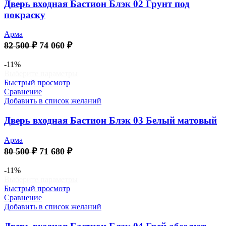
Опции
Дверь входная Бастион Блэк 02 Грунт под
можно
покраску
выбрать
на
Арма
странице
Первоначальная
Текущая
82 500
₽
74 060
₽
товара.
цена
цена:
составляла
74
-11%
Этот
Выберите параметры
82
060 ₽.
товар
Быстрый просмотр
500 ₽.
имеет
Сравнение
несколько
Добавить в список желаний
вариаций.
Опции
Дверь входная Бастион Блэк 03 Белый матовый
можно
выбрать
Арма
на
Первоначальная
Текущая
80 500
₽
71 680
₽
странице
цена
цена:
товара.
составляла
71
-11%
Этот
Выберите параметры
80
680 ₽.
товар
Быстрый просмотр
500 ₽.
имеет
Сравнение
несколько
Добавить в список желаний
вариаций.
Опции