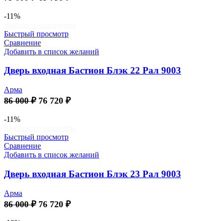
цена
цена:
составляла
69
-11%
Этот
Выберите параметры
79
790 ₽.
товар
Быстрый просмотр
000 ₽.
имеет
Сравнение
несколько
Добавить в список желаний
вариаций.
Опции
Дверь входная Бастион Блэк 22 Рал 9003
можно
выбрать
Арма
на
Первоначальная
Текущая
86 000
₽
76 720
₽
странице
цена
цена:
товара.
составляла
76
-11%
Этот
Выберите параметры
86
720 ₽.
товар
Быстрый просмотр
000 ₽.
имеет
Сравнение
несколько
Добавить в список желаний
вариаций.
Опции
Дверь входная Бастион Блэк 23 Рал 9003
можно
выбрать
Арма
на
Первоначальная
Текущая
86 000
₽
76 720
₽
странице
цена
цена:
товара.