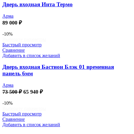
можно
Дверь входная Инта Термо
выбрать
на
Арма
странице
89 000
₽
товара.
-10%
Этот
Выберите параметры
товар
Быстрый просмотр
имеет
Сравнение
несколько
Добавить в список желаний
вариаций.
Опции
Дверь входная Бастион Блэк 01 временная
можно
панель 6мм
выбрать
на
Арма
странице
Первоначальная
Текущая
73 500
₽
65 940
₽
товара.
цена
цена:
составляла
65
-10%
Этот
Выберите параметры
73
940 ₽.
товар
Быстрый просмотр
500 ₽.
имеет
Сравнение
несколько
Добавить в список желаний
вариаций.