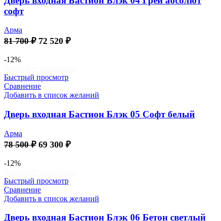
Дверь входная Бастион Блэк 04 Грей абсолют
можно
софт
выбрать
на
Арма
странице
Первоначальная
Текущая
81 700
₽
72 520
₽
товара.
цена
цена:
составляла
72
-12%
Этот
Выберите параметры
81
520 ₽.
товар
Быстрый просмотр
700 ₽.
имеет
Сравнение
несколько
Добавить в список желаний
вариаций.
Опции
Дверь входная Бастион Блэк 05 Софт белый
можно
выбрать
Арма
на
Первоначальная
Текущая
78 500
₽
69 300
₽
странице
цена
цена:
товара.
составляла
69
-12%
Этот
Выберите параметры
78
300 ₽.
товар
Быстрый просмотр
500 ₽.
имеет
Сравнение
несколько
Добавить в список желаний
вариаций.
Опции
Дверь входная Бастион Блэк 06 Бетон светлый