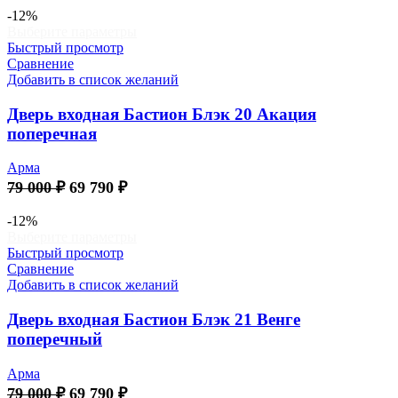
товара.
составляла
68
-12%
Этот
Выберите параметры
78
740 ₽.
товар
Быстрый просмотр
000 ₽.
имеет
Сравнение
несколько
Добавить в список желаний
вариаций.
Опции
Дверь входная Бастион Блэк 20 Акация
можно
поперечная
выбрать
на
Арма
странице
Первоначальная
Текущая
79 000
₽
69 790
₽
товара.
цена
цена:
составляла
69
-12%
Этот
Выберите параметры
79
790 ₽.
товар
Быстрый просмотр
000 ₽.
имеет
Сравнение
несколько
Добавить в список желаний
вариаций.
Опции
Дверь входная Бастион Блэк 21 Венге
можно
поперечный
выбрать
на
Арма
странице
Первоначальная
Текущая
79 000
₽
69 790
₽
товара.