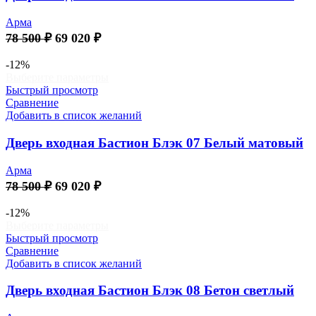
можно
выбрать
Арма
на
Первоначальная
Текущая
78 500
₽
69 020
₽
странице
цена
цена:
товара.
составляла
69
-12%
Этот
Выберите параметры
78
020 ₽.
товар
Быстрый просмотр
500 ₽.
имеет
Сравнение
несколько
Добавить в список желаний
вариаций.
Опции
Дверь входная Бастион Блэк 07 Белый матовый
можно
выбрать
Арма
на
Первоначальная
Текущая
78 500
₽
69 020
₽
странице
цена
цена:
товара.
составляла
69
-12%
Этот
Выберите параметры
78
020 ₽.
товар
Быстрый просмотр
500 ₽.
имеет
Сравнение
несколько
Добавить в список желаний
вариаций.
Опции
Дверь входная Бастион Блэк 08 Бетон светлый
можно
выбрать