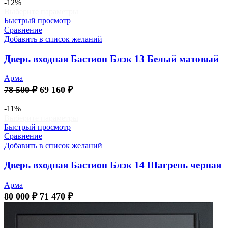
составляла
72
-12%
Этот
Выберите параметры
80
100 ₽.
товар
Быстрый просмотр
500 ₽.
имеет
Сравнение
несколько
Добавить в список желаний
вариаций.
Опции
Дверь входная Бастион Блэк 13 Белый матовый
можно
выбрать
Арма
на
Первоначальная
Текущая
78 500
₽
69 160
₽
странице
цена
цена:
товара.
составляла
69
-11%
Этот
Выберите параметры
78
160 ₽.
товар
Быстрый просмотр
500 ₽.
имеет
Сравнение
несколько
Добавить в список желаний
вариаций.
Опции
Дверь входная Бастион Блэк 14 Шагрень черная
можно
выбрать
Арма
на
Первоначальная
Текущая
80 000
₽
71 470
₽
странице
цена
цена:
товара.
составляла
71
80
470 ₽.