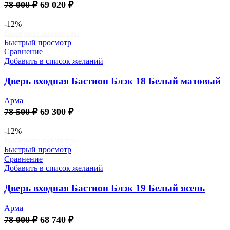
Первоначальная
Текущая
78 000
₽
69 020
₽
странице
цена
цена:
товара.
составляла
69
-12%
Этот
Выберите параметры
78
020 ₽.
товар
Быстрый просмотр
000 ₽.
имеет
Сравнение
несколько
Добавить в список желаний
вариаций.
Опции
Дверь входная Бастион Блэк 18 Белый матовый
можно
выбрать
Арма
на
Первоначальная
Текущая
78 500
₽
69 300
₽
странице
цена
цена:
товара.
составляла
69
-12%
Этот
Выберите параметры
78
300 ₽.
товар
Быстрый просмотр
500 ₽.
имеет
Сравнение
несколько
Добавить в список желаний
вариаций.
Опции
Дверь входная Бастион Блэк 19 Белый ясень
можно
выбрать
Арма
на
Первоначальная
Текущая
78 000
₽
68 740
₽
странице
цена
цена: