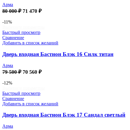
выбрать
Арма
на
Первоначальная
Текущая
80 000
₽
71 470
₽
странице
цена
цена:
товара.
составляла
71
-11%
Этот
Выберите параметры
80
470 ₽.
товар
Быстрый просмотр
000 ₽.
имеет
Сравнение
несколько
Добавить в список желаний
вариаций.
Опции
Дверь входная Бастион Блэк 16 Силк титан
можно
выбрать
Арма
на
Первоначальная
Текущая
79 500
₽
70 560
₽
странице
цена
цена:
товара.
составляла
70
-12%
Этот
Выберите параметры
79
560 ₽.
товар
Быстрый просмотр
500 ₽.
имеет
Сравнение
несколько
Добавить в список желаний
вариаций.
Опции
Дверь входная Бастион Блэк 17 Сандал светлый
можно
выбрать
Арма
на