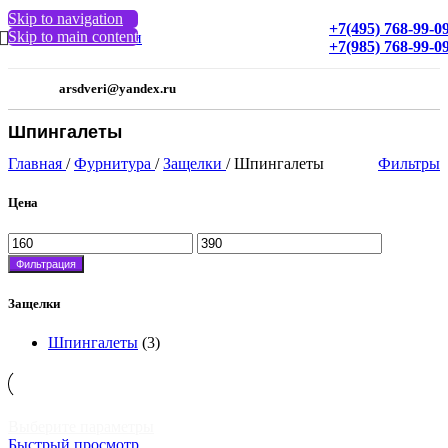
Skip to navigation
+7(495) 768-99-0
Skip to main content
МЕНЮ
+7(985) 768-99-0
arsdveri@yandex.ru
Шпингалеты
Главная
/
Фурнитура
/
Защелки
/
Шпингалеты
Фильтры
Цена
Минимальная
Максимальная
цена
цена
Фильтрация
Защелки
Шпингалеты
(3)
Этот
Выберите параметры
товар
Быстрый просмотр