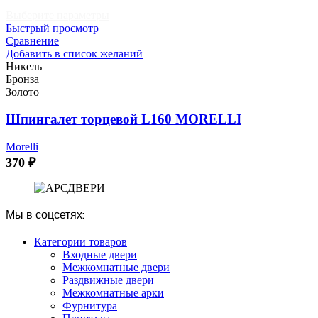
Этот
Выберите параметры
товар
Быстрый просмотр
имеет
Сравнение
несколько
Добавить в список желаний
вариаций.
Никель
Опции
Бронза
можно
Золото
выбрать
на
Шпингалет торцевой L160 MORELLI
странице
товара.
Morelli
370
₽
Мы в соцсетях:
Категории товаров
Входные двери
Межкомнатные двери
Раздвижные двери
Межкомнатные арки
Фурнитура