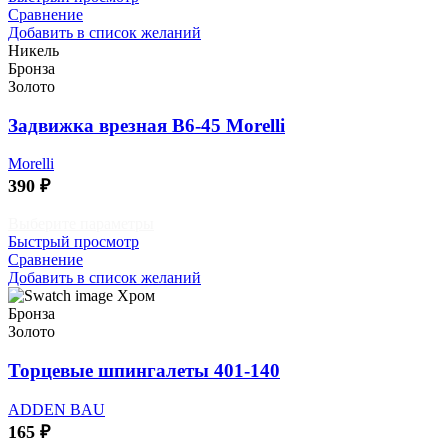
имеет
Сравнение
несколько
Добавить в список желаний
вариаций.
Никель
Опции
Бронза
можно
Золото
выбрать
на
Задвижка врезная B6-45 Morelli
странице
товара.
Morelli
390
₽
Этот
Выберите параметры
товар
Быстрый просмотр
имеет
Сравнение
несколько
Добавить в список желаний
вариаций.
Хром
Опции
Бронза
можно
Золото
выбрать
на
Торцевые шпингалеты 401-140
странице
товара.
ADDEN BAU
165
₽