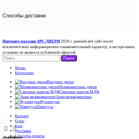
Способы доставки:
Интернет-магазин АРС-ДВЕРИ
2026 г. данный веб сайт носит
исключительно информационно-ознакомительный характер, и ни при каких
условиях не является публичной офертой
Поиск
Меню
Категории
Входные двери
Межкомнатные двери
Сменные панели МДФ
Арки межкомнатные
Фурнитура
Плинтуса
Каталог
О нас
Блог
Доставка
Способы оплаты
Главная
Корзина
Избранное
Позвонить