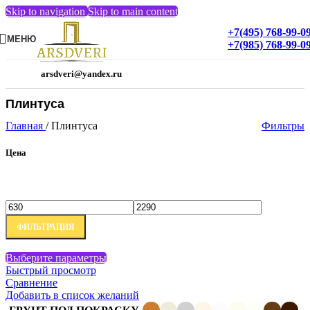
Skip to navigation
Skip to main content
+7(495) 768-99-0
МЕНЮ
+7(985) 768-99-0
arsdveri@yandex.ru
Плинтуса
Главная
/
Плинтуса
Фильтры
Цена
Минимальная
Максимальная
ФИЛЬТРАЦИЯ
цена
цена
Этот
Выберите параметры
товар
Быстрый просмотр
имеет
Сравнение
несколько
Добавить в список желаний
вариаций.