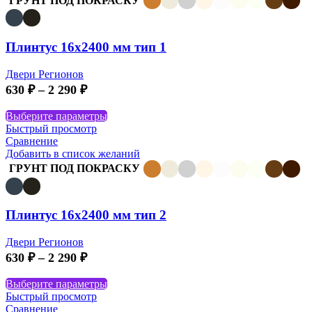
ГРУНТ ПОД ПОКРАСКУ
Опции
можно
выбрать
Плинтус 16х2400 мм тип 1
на
странице
товара.
Двери Регионов
Диапазон
630
₽
–
2 290
₽
цен:
Этот
Выберите параметры
630 ₽
товар
Быстрый просмотр
–
имеет
Сравнение
2
несколько
Добавить в список желаний
290 ₽
вариаций.
ГРУНТ ПОД ПОКРАСКУ
Опции
можно
выбрать
Плинтус 16х2400 мм тип 2
на
странице
товара.
Двери Регионов
Диапазон
630
₽
–
2 290
₽
цен:
Этот
Выберите параметры
630 ₽
товар
Быстрый просмотр
–
имеет
Сравнение