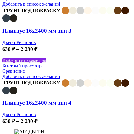
2
несколько
Добавить в список желаний
290 ₽
вариаций.
ГРУНТ ПОД ПОКРАСКУ
Опции
можно
выбрать
Плинтус 16х2400 мм тип 3
на
странице
товара.
Двери Регионов
Диапазон
630
₽
–
2 290
₽
цен:
Этот
Выберите параметры
630 ₽
товар
Быстрый просмотр
–
имеет
Сравнение
2
несколько
Добавить в список желаний
290 ₽
вариаций.
ГРУНТ ПОД ПОКРАСКУ
Опции
можно
выбрать
Плинтус 16х2400 мм тип 4
на
странице
товара.
Двери Регионов
Диапазон
630
₽
–
2 290
₽
цен:
630 ₽