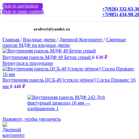
Skip to navigation
+7(926) 332-63-3
Skip to main content
МЕНЮ
+7(985) 434-90-2
arsdveri@yandex.ru
Главная
/
Входные двери
/
Дверной Континент
/
Сменные
панели МДФ на входные двери
Внутренняя панель МДФ 49 Бетон серый
6 630
₽
Вернуться к продукции
Внутренняя панель ЦСБ-49 [стекло чёрное] Сосна Прованс 16
мм
8 440
₽
Нажмите, чтобы увеличить